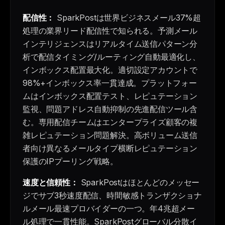
配信性：
SparkPostは世界ビジネスメール37%超
処理の業界リード配信性で知られる。予測メール
インテリジェンスはリアルタイム送信パターン分
析で配信タイミング/ルーティング自動最適化し、
インボックス配置最大化。適切設定アカウントで
98%+インボックス率一貫達成。プラットフォー
ムはインボックス配置テスト、レピュテーション
監視、問題アドレス自動抑制の先進配信ツール含
む。専用配信チームはエンタープライズ顧客の複
雑レピュテーション問題解決。高ボリューム送信
者向け異なるメールタイプ横断レピュテーション
保護のIPプーリング戦略。
速度と信頼性：
SparkPostはほとんどのメッセー
ジでサブ3秒速度配信、時間敏感トランザクショナ
ルメール最速プロバイダーの一つ。年4兆超メー
ル処理で一貫性能。SparkPostグローバル分散イ