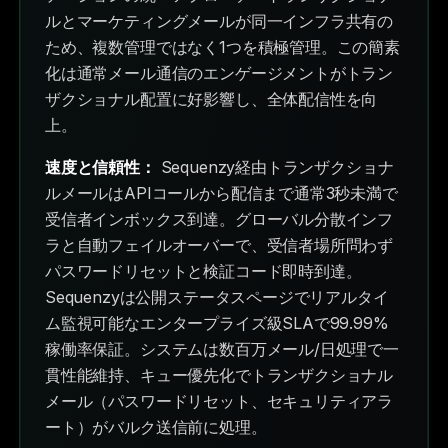
ルとマーケティングメールが同一インフラ共有の
ため、複数管理ではなく1つを積極管理。この簡素
化は通常メール通信のエンゲージメントがトラン
ザクショナル配置に好影響し、全体配信性を向
上。
速度と信頼性：
Sequenzy経由トランザクショナ
ルメールはAPIコールから配信まで通常3秒未満で
受信者インボックス到達。グローバル分散インフ
ラと自動フェイルオーバーで、受信者場所問わず
パスワードリセットと検証コード即時到達。
Sequenzyは公開ステータスページでリアルタイ
ム監視可能なエンタープライズ級SLAで99.99%
稼働率保証。システムは数百万メール/日処理で一
貫性能維持、キュー優先化でトランザクショナル
メール（パスワードリセット、セキュリティアラ
ート）がバルク送信前に処理。