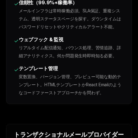
信頼性（99.9%+稼働率）
✓
メールインフラは常時稼働必須。SLA保証、重複シス
テム、透明ステータスページを探す。ダウンタイムは
パスワードリセットやクリティカルアラート不能。
ウェブフック & 監視
✓
リアルタイム配信通知、バウンス処理、苦情追跡、詳
細アナリティクス。何か問題発生時即時知る必要。
テンプレート管理
✓
変数置換、バージョン管理、プレビュー可能な動的テ
ンプレート。HTMLテンプレートかReact Emailのよう
なコードファーストアプローチかを問わず。
トランザクショナルメールプロバイダー