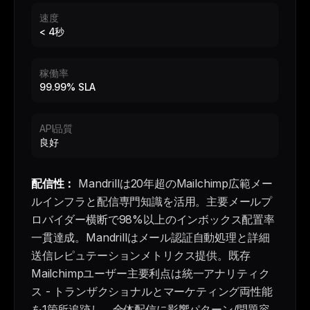
速度
< 4秒
稼働率
99.99% SLA
API品質
良好
配信性：
Mandrillは20年超のMailchimp広範メー
ルインフラと配信専門知識を活用。主要メールプ
ロバイダー横断で98%以上のインボックス配置率
一貫達成。Mandrillはメール認証自動処理と詳細
送信レピュテーションメトリクス提供。既存
Mailchimpユーザー主要利点は統一アナリティク
ス - トランザクショナルとマーケティング両性能
を1箇所追跡し、全体配信に影響パターン/問題容