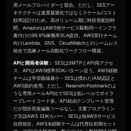
用メールプロバイダーと競合。ただし、SESアー
キテクチャは速度最適化ではなくスケール/コスト
効率設計のため、高ボリューム期に時折長配信時
間。AmazonはAWS他サービス駆動同一インフラ
裏付けの99.9%稼働率SLA提供。AWS実行チーム
向けLambda、SNS、CloudWatchとのシームレス
統合で洗練メール自動化ワークフロー構築。
APIと開発者体験：
SESはSMTPとAPI両アクセ
ス、APIはAWS標準SDKパターン従う。AWS経験
チームは学習曲線最小 - SESは慣れたIAM認証と
AWS規約使用。ただし、ResendやPostmarkのよ
うな専用メールAPI比でSESは低レベルでボイラ
ープレートコード多。API経由テンプレート管理
だが競合視覚編集ツールなし。主要プログラミン
グ言語AWS SDKカバー、SESは他AWSサービス
自然統合。AWS未経験チームは代替比初期セット