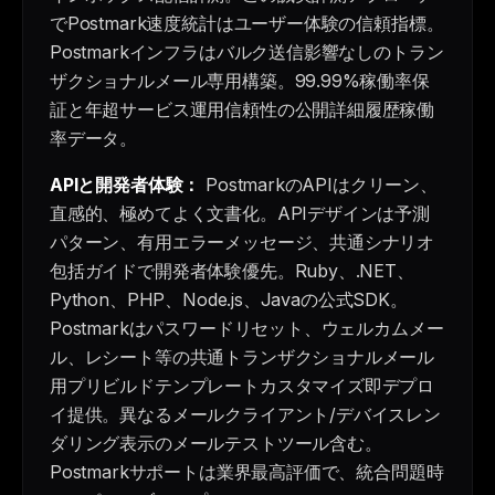
でPostmark速度統計はユーザー体験の信頼指標。
Postmarkインフラはバルク送信影響なしのトラン
ザクショナルメール専用構築。99.99%稼働率保
証と年超サービス運用信頼性の公開詳細履歴稼働
率データ。
APIと開発者体験：
PostmarkのAPIはクリーン、
直感的、極めてよく文書化。APIデザインは予測
パターン、有用エラーメッセージ、共通シナリオ
包括ガイドで開発者体験優先。Ruby、.NET、
Python、PHP、Node.js、Javaの公式SDK。
Postmarkはパスワードリセット、ウェルカムメー
ル、レシート等の共通トランザクショナルメール
用プリビルドテンプレートカスタマイズ即デプロ
イ提供。異なるメールクライアント/デバイスレン
ダリング表示のメールテストツール含む。
Postmarkサポートは業界最高評価で、統合問題時