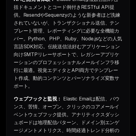
括ドキュメントとコード例付きRESTful API提
供。ResendやSequenzyのような新参者ほど洗練
されていないが、トランザクショナル送信、テン
プレート管理、レポーティングに必要な全機能カ
バー。Python、PHP、Ruby、Node.jsなどの人気
言語SDK対応。伝統送信法好むアプリケーション
向けSMTPリレーサポートで、レガシーアプリケ
ーションのプロフェッショナルメールインフラ移
行に最適。視覚エディタとAPI両方でテンプレー
ト作成、動的コンテンツとパーソナライズ変数サ
ポート。
ウェブフックと監視：
Elastic Emailは配信、バウ
ンス、苦情、オープン、クリックのコアメールイ
ベントウェブフック提供。アナリティクスダッシ
ュボードは地理配信パターン、ドメイン別エンゲ
ージメントメトリクス、時間経過トレンド分析の