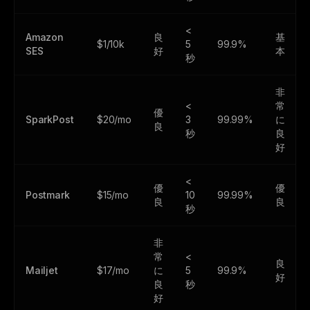
<
Amazon
良
基
$1/10k
5
99.9%
SES
好
本
秒
非
<
常
優
SparkPost
$20/mo
3
99.99%
に
良
秒
良
好
<
優
優
Postmark
$15/mo
10
99.99%
良
良
秒
非
常
<
良
Mailjet
$17/mo
に
5
99.9%
好
良
秒
好