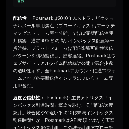
優良
配信性：
Postmarkは2010年以来トランザクショ
ナルメール専用焦点（ブロードキャスト/マーケテ
ィングストリーム完全分離）でほぼ完璧配信性評
判構築。通常99%超の高いインボックス配置率一
貫維持。プラットフォームは配信影響可能性送信
パターンを積極監視し、顧客連絡。Postmarkはウ
ェブサイトリアルタイム配信統計公開で競合少数
の透明性示す。全Postmarkアカウントに通常ウォ
ームアップ必要新送信インフラのプレウォーム専
用IP含む。
速度と信頼性：
Postmarkは主要メトリクス「イ
ンボックス到達時間」概念先駆け、公開配信速度
統計。競合比やや遅い平均10秒未満インボックス
到達時間だが、PostmarkはAPI受領ではなく実際
インボックス配信計測。この誠実計測アプローチ