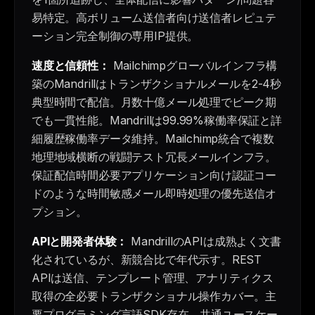
易特定。高ボリューム送信者向け送信者レピュテ
ーション完全制御の専用IP提供。
速度と信頼性：
Mailchimpグローバルインフラ構
築のMandrillはトランザクショナルメールを2-4秒
典型時間で配信。月数十億メール処理でピーク期
でも一貫性能。Mandrillは99.99%稼働率保証と詳
細履歴稼働率データ維持。Mailchimp統合で複数
地理地域横断の戦闘テスト冗長メールインフラ。
保証配信時間必要アプリケーション向け認証コー
ドのような時間敏感メール即時処理の優先送信オ
プション。
APIと開発者体験：
MandrillのAPIは成熟よく文書
化されているが、新競合比で年代示す。REST
APIは送信、テンプレート管理、アナリティクス
取得の全必要トランザクショナル操作カバー。主
要プログラミング言語SDK存在、共通ユースケー